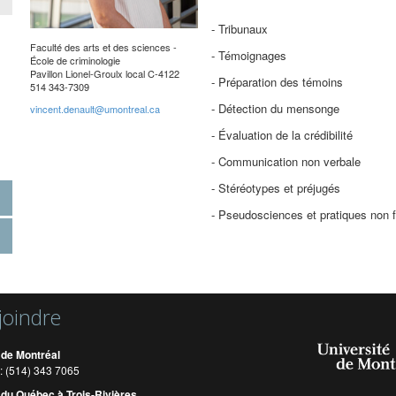
- Tribunaux
Faculté des arts et des sciences -
- Témoignages
École de criminologie
Pavillon Lionel-Groulx local C-4122
- Préparation des témoins
514 343-7309
- Détection du mensonge
vincent.denault@umontreal.ca
- Évaluation de la crédibilité
- Communication non verbale
- Stéréotypes et préjugés
- Pseudosciences et pratiques non 
joindre
 de Montréal
: (514) 343 7065
 du Québec à Trois-Rivières