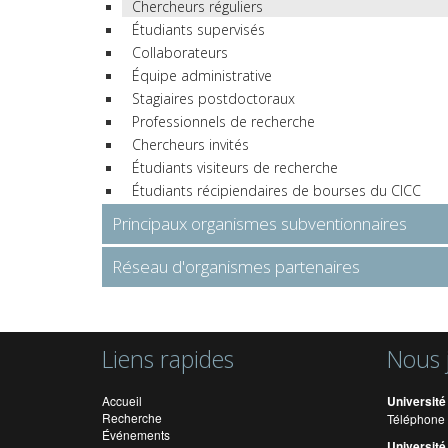
Chercheurs réguliers
Étudiants supervisés
Collaborateurs
Équipe administrative
Stagiaires postdoctoraux
Professionnels de recherche
Chercheurs invités
Étudiants visiteurs de recherche
Étudiants récipiendaires de bourses du CICC
Principaux organismes subventionnaires
Réseau d'organismes partenaires
Liens rapides
Nous 
Accueil
Université
Recherche
Téléphone 
Événements
Université