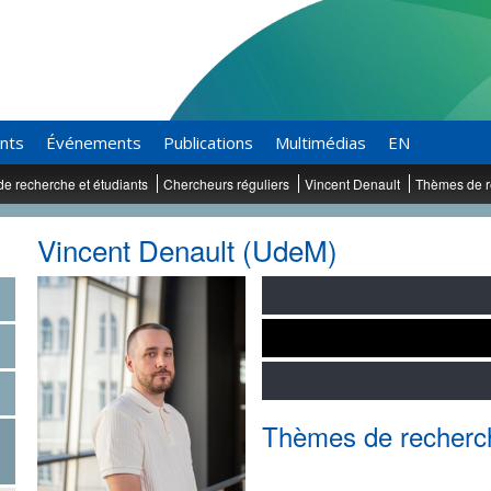
ants
Événements
Publications
Multimédias
EN
de recherche et étudiants
Chercheurs réguliers
Vincent Denault
Thèmes de r
Vincent Denault (UdeM)
Thèmes de recherc