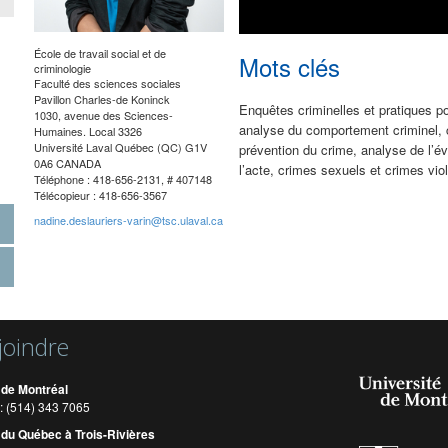
École de travail social et de
Mots clés
criminologie
Faculté des sciences sociales
Pavillon Charles-de Koninck
Enquêtes criminelles et pratiques pol
1030, avenue des Sciences-
analyse du comportement criminel, c
Humaines.
Local 3326
Université Laval
Québec (QC) G1V
prévention du crime, analyse de l’
0A6
CANADA
l’acte, crimes sexuels et crimes vio
Téléphone : 418-656-2131, #
407148
Télécopieur : 418-656-3567
nadine.deslauriers-varin@tsc.ulaval.ca
joindre
 de Montréal
: (514) 343 7065
 du Québec à Trois-Rivières