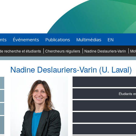
ants
Événements
Publications
Multimédias
EN
de recherche et étudiants
Chercheurs réguliers
Nadine Deslauriers-Varin
Mot
Nadine Deslauriers-Varin (U. Laval)
Étudiants 