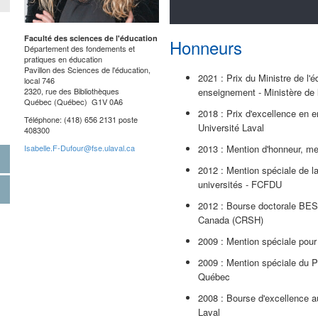
Faculté des sciences de l'éducation
Honneurs
Département des fondements et
pratiques en éducation
Pavillon des Sciences de l'éducation,
2021 : Prix du Ministre de l'
local 746
2320, rue des Bibliothèques
enseignement - Ministère de 
Québec (Québec) G1V 0A6
2018 : Prix d'excellence en
Téléphone: (418) 656 2131 poste
Université Laval
408300
Isabelle.F-Dufour@fse.ulaval.ca
2013 : Mention d'honneur, mei
2012 : Mention spéciale de 
universités - FCFDU
2012 : Bourse doctorale BES
Canada (CRSH)
2009 : Mention spéciale pour 
2009 : Mention spéciale du Pr
Québec
2008 : Bourse d'excellence a
Laval