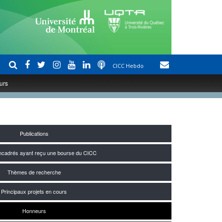
CICC Hebdo
urs
Publications
encadrés ayant reçu une bourse du CICC
Thèmes de recherche
Principaux projets en cours
Honneurs