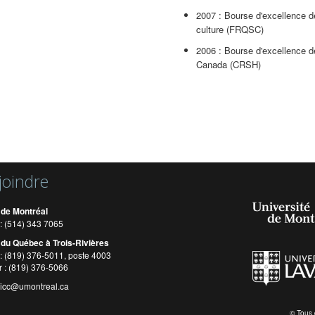
2007 : Bourse d'excellence d
culture (FRQSC)
2006 : Bourse d'excellence d
Canada (CRSH)
joindre
 de Montréal
: (514) 343 7065
 du Québec à Trois-Rivières
: (819) 376-5011, poste 4003
r : (819) 376-5066
cicc@umontreal.ca
© Tous 