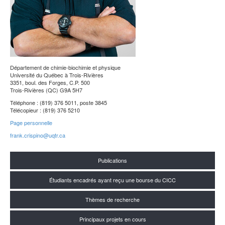
Département de chimie-biochimie et physique
Université du Québec à Trois-Rivières
3351, boul. des Forges, C.P. 500
Trois-Rivières (QC) G9A 5H7
Téléphone : (819) 376 5011, poste 3845
Télécopieur : (819) 376 5210
Page personnelle
frank.crispino@uqtr.ca
Publications
Étudiants encadrés ayant reçu une bourse du CICC
Thèmes de recherche
Principaux projets en cours