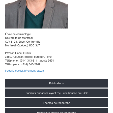
École de criminologie
Université de Montréal
C.P. 6128, Succ. Centre-ville
Montréal (Québec) H3C 3J7
Pavillon Lionel-Groulx
3150, rue Jean-Brillant, bureau C-4101
Téléphone : (514) 343-6111, poste 3651
Télécopieur : (514) 343-2269
frederic.ouellet.1@umontreal.ca
Publications
Étudiants encadrés ayant reçu une bourse du CICC
Thèmes de recherche
Principaux projets de recherche