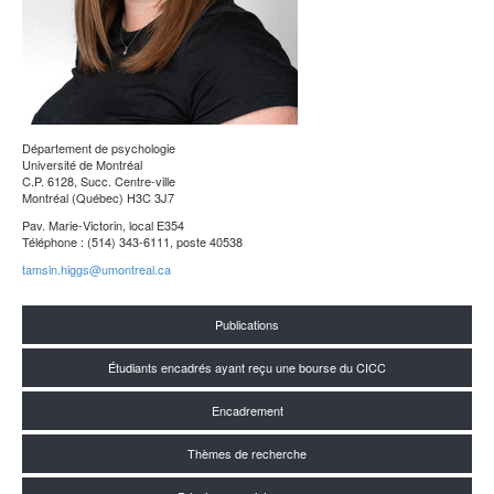
Département de psychologie
Université de Montréal
C.P. 6128, Succ. Centre-ville
Montréal (Québec) H3C 3J7
Pav. Marie-Victorin, local E354
Téléphone : (514) 343-6111, poste 40538
tamsin.higgs@umontreal.ca
Publications
Étudiants encadrés ayant reçu une bourse du CICC
Encadrement
Thèmes de recherche