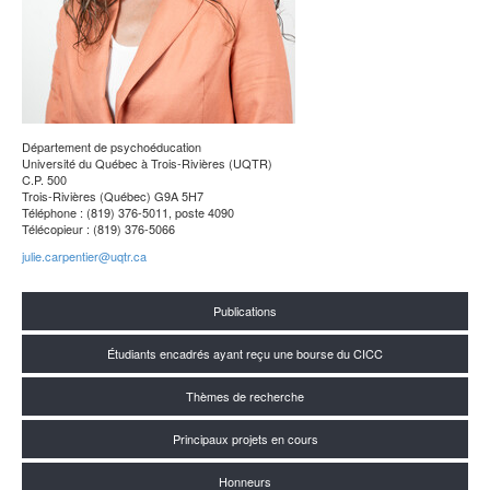
Département de psychoéducation
Université du Québec à Trois-Rivières (UQTR)
C.P. 500
Trois-Rivières (Québec) G9A 5H7
Téléphone : (819) 376-5011, poste 4090
Télécopieur : (819) 376-5066
julie.carpentier@uqtr.ca
Publications
Étudiants encadrés ayant reçu une bourse du CICC
Thèmes de recherche
Principaux projets en cours
Honneurs