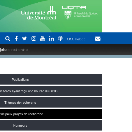
CICC Hebdo
jets de recherche
Publications
encadrés ayant reçu une bourse du CICC
Thèmes de recherche
rincipaux projets de recherche
Honneurs