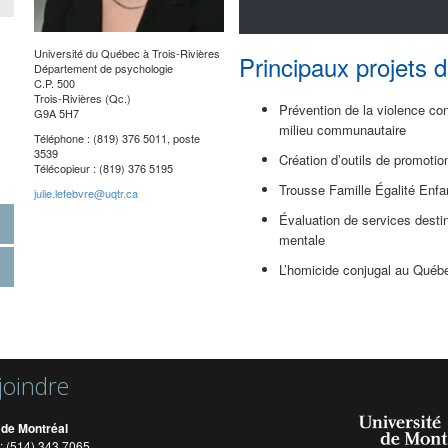
Université du Québec à Trois-Rivières
Principaux projets 
Département de psychologie
C.P. 500
Trois-Rivières (Qc.)
Prévention de la violence co
G9A 5H7
milieu communautaire
Téléphone : (819) 376 5011, poste
3539
Création d’outils de promotio
Télécopieur : (819) 376 5195
Trousse Famille Égalité Enf
julie.lefebvre@uqtr.ca
Évaluation de services destin
mentale
L’homicide conjugal au Québe
joindre
 de Montréal
: (514) 343 7065