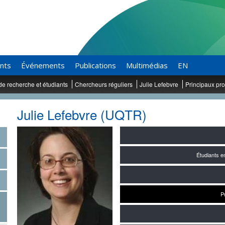
ants
Événements
Publications
Multimédias
EN
de recherche et étudiants
Chercheurs réguliers
Julie Lefebvre
Principaux pro
Julie Lefebvre (UQTR)
Étudiants 
P