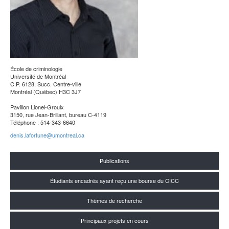
École de criminologie
Université de Montréal
C.P. 6128, Succ. Centre-ville
Montréal (Québec) H3C 3J7
Pavillon Lionel-Groulx
3150, rue Jean-Brillant, bureau C-4119
Téléphone : 514-343-6640
denis.lafortune@umontreal.ca
Publications
Étudiants encadrés ayant reçu une bourse du CICC
Thèmes de recherche
Principaux projets en cours