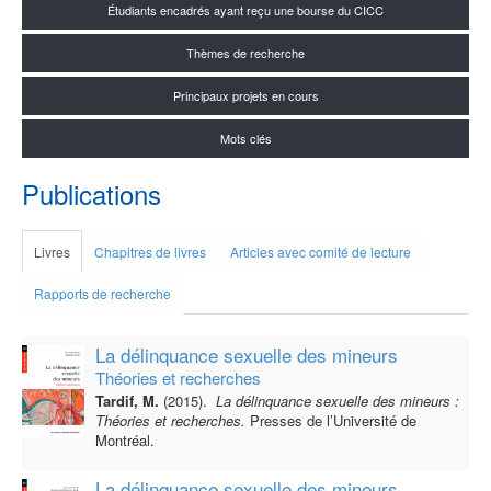
Étudiants encadrés ayant reçu une bourse du CICC
Thèmes de recherche
Principaux projets en cours
Mots clés
Publications
Livres
Chapitres de livres
Articles avec comité de lecture
Rapports de recherche
La délinquance sexuelle des mineurs
Théories et recherches
Tardif, M.
(2015).
La délinquance sexuelle des mineurs :
Théories et recherches.
Presses de l’Université de
Montréal.
La délinquance sexuelle des mineurs