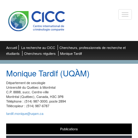
Toggle
naviga
Accueil
La recherche au CICC
Chercheurs, professionnels de recherche et
étudiants
Chercheurs réguliers
Monique Tardif
Monique Tardif (UQÀM)
Département de sexologie
Université du Québec à Montréal
C.P. 8888, succ. Centre-ville
Montréal (Québec), Canada, H3C 3P8
Téléphone : (514) 987-3000, poste 2894
Télécopieur : (514) 987-6787
tardif.monique@uqam.ca
Publications