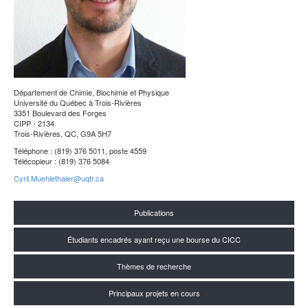
Département de Chimie, Biochimie et Physique
Université du Québec à Trois-Rivières
3351 Boulevard des Forges
CIPP - 2134
Trois-Rivières, QC, G9A 5H7
Téléphone : (819) 376 5011, poste 4559
Télécopieur : (819) 376 5084
Cyril.Muehlethaler@uqtr.ca
Publications
Étudiants encadrés ayant reçu une bourse du CICC
Thèmes de recherche
Principaux projets en cours