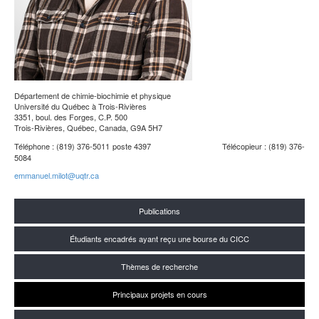
Département de chimie-biochimie et physique
Université du Québec à Trois-Rivières
3351, boul. des Forges, C.P. 500
Trois-Rivières, Québec, Canada, G9A 5H7
Téléphone : (819) 376-5011 poste 4397
Télécopieur : (819) 376-
5084
emmanuel.milot@uqtr.ca
Publications
Étudiants encadrés ayant reçu une bourse du CICC
Thèmes de recherche
Principaux projets en cours