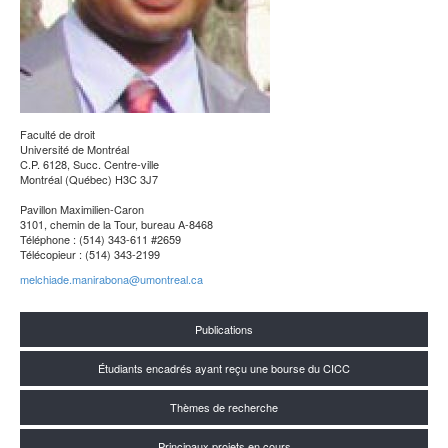
Faculté de droit
Université de Montréal
C.P. 6128, Succ. Centre-ville
Montréal (Québec) H3C 3J7
Pavillon Maximilien-Caron
3101, chemin de la Tour, bureau A-8468
Téléphone : (514) 343-611 #2659
Télécopieur : (514) 343-2199
melchiade.manirabona@umontreal.ca
Publications
Étudiants encadrés ayant reçu une bourse du CICC
Thèmes de recherche
Principaux projets en cours