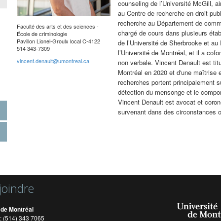
counseling de l’Université McGill, a
au Centre de recherche en droit publi
recherche au Département de communi
Faculté des arts et des sciences -
chargé de cours dans plusieurs étab
École de criminologie
Pavillon Lionel-Groulx local C-4122
de l’Université de Sherbrooke et au
514 343-7309
l’Université de Montréal, et il a co
vincent.denault@umontreal.ca
non verbale. Vincent Denault est tit
Montréal en 2020 et d'une maîtrise 
recherches portent principalement su
détection du mensonge et le comport
Vincent Denault est avocat et coron
survenant dans des circonstances o
joindre
 de Montréal
: (514) 343 7065