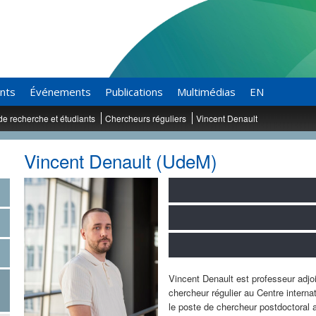
ants
Événements
Publications
Multimédias
EN
de recherche et étudiants
Chercheurs réguliers
Vincent Denault
Vincent Denault (UdeM)
Vincent Denault est professeur adjoi
chercheur régulier au Centre interna
le poste de chercheur postdoctoral