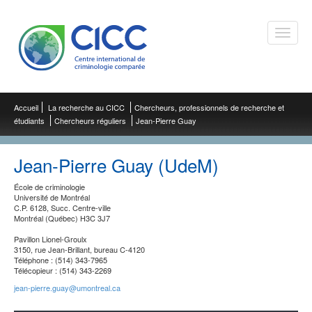
Toggle
naviga
Accueil
La recherche au CICC
Chercheurs, professionnels de recherche et
étudiants
Chercheurs réguliers
Jean-Pierre Guay
Jean-Pierre Guay (UdeM)
École de criminologie
Université de Montréal
C.P. 6128, Succ. Centre-ville
Montréal (Québec) H3C 3J7
Pavillon Lionel-Groulx
3150, rue Jean-Brillant, bureau C-4120
Téléphone : (514) 343-7965
Télécopieur : (514) 343-2269
jean-pierre.guay@umontreal.ca