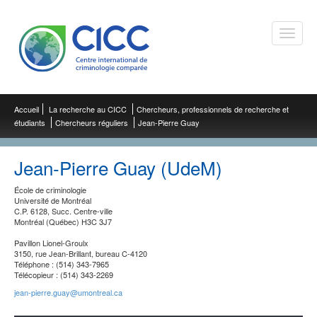
Toggle
naviga
Accueil
La recherche au CICC
Chercheurs, professionnels de recherche et
étudiants
Chercheurs réguliers
Jean-Pierre Guay
Jean-Pierre Guay (UdeM)
École de criminologie
Université de Montréal
C.P. 6128, Succ. Centre-ville
Montréal (Québec) H3C 3J7
Pavillon Lionel-Groulx
3150, rue Jean-Brillant, bureau C-4120
Téléphone : (514) 343-7965
Télécopieur : (514) 343-2269
jean-pierre.guay@umontreal.ca