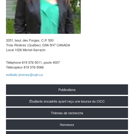
3351, boul. des Forges, C.P. 500
Trois-Rivières (Québec) G9A 5H7 CANADA
Local 1026 Michel-Sarrazin
Téléphone 819 376-5011, poste 4007
Télécopieur 819 376-5066
estibaliz.jimenez@uqtr.ca
Publications
Étudiants encadrés ayant reçu une bourse du CICC
Thèmes de recherche
Honneurs