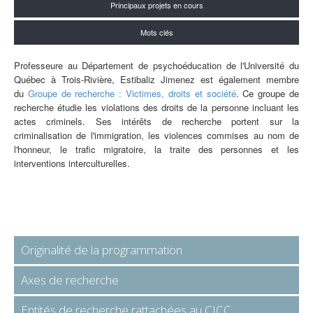
Principaux projets en cours
Mots clés
Professeure au Département de psychoéducation de l'Université du
Québec à Trois-Rivière, Estibaliz Jimenez est également membre
du
Groupe de recherche : Victimes, droits et société
.
Ce groupe de
recherche étudie
les violations des droits de la personne incluant les
actes criminels.
Ses intérêts de recherche portent sur la
criminalisation de l'immigration, les violences commises au nom de
l'honneur, le trafic migratoire, la traite des personnes et les
interventions interculturelles.
Originalité de la programmation
Axes de recherche
Entités de recherche rattachées au CICC