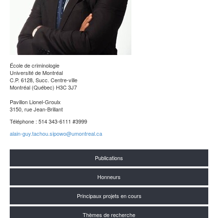
École de criminologie
Université de Montréal
C.P. 6128, Succ. Centre-ville
Montréal (Québec) H3C 3J7
Pavillon Lionel-Groulx
3150, rue Jean-Brillant
Téléphone : 514 343-6111 #3999
alain-guy.tachou.sipowo@umontreal.ca
Publications
Honneurs
Principaux projets en cours
Thèmes de recherche