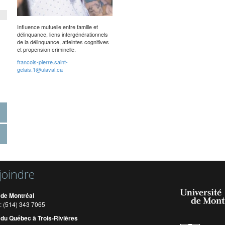
Influence mutuelle entre famille et
délinquance, liens intergénérationnels
de la délinquance, atteintes cognitives
et propension criminelle.
francois-pierre.saint-
gelais.1@ulaval.ca
joindre
 de Montréal
: (514) 343 7065
 du Québec à Trois-Rivières