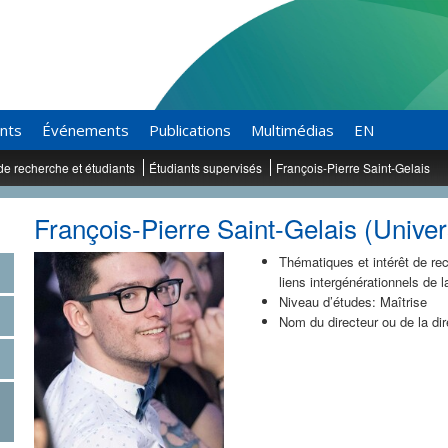
ants
Événements
Publications
Multimédias
EN
de recherche et étudiants
Étudiants supervisés
François-Pierre Saint-Gelais
François-Pierre Saint-Gelais (Univer
Thématiques et intérêt de rec
liens intergénérationnels de l
Niveau d’études: Maîtrise
Nom du directeur ou de la dir