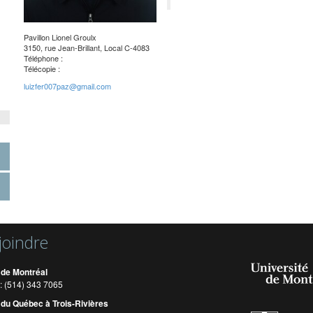
Pavillon Lionel Groulx
3150, rue Jean-Brillant, Local C-4083
Téléphone :
Télécopie :
luizfer007paz@gmail.com
joindre
 de Montréal
: (514) 343 7065
 du Québec à Trois-Rivières