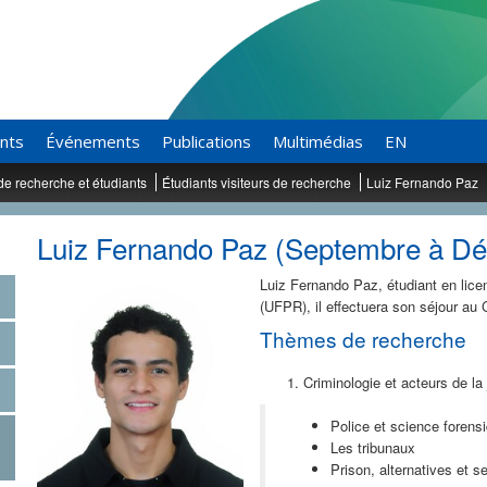
ants
Événements
Publications
Multimédias
EN
de recherche et étudiants
Étudiants visiteurs de recherche
Luiz Fernando Paz
Luiz Fernando Paz (Septembre à D
Luiz Fernando Paz, étudiant en lice
(UFPR), il effectuera son séjour au
Thèmes de recherche
Criminologie et acteurs de la 
Police et science forens
Les tribunaux
Prison, alternatives et s