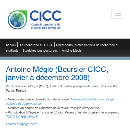
Toggle
naviga
Accueil
La recherche au CICC
Chercheurs, professionnels de recherche et
étudiants
Stagiaires postdoctoraux
Antoine Mégie
Antoine Mégie (Boursier CICC,
janvier à décembre 2008)
Ph.D. Science politique (2007), Institut d'Études politiques de Paris (Science Po
Paris), France
- Membre du comité de rédaction de la revue
Cultures et Conflits – Sociologie
politique de l’International
- Membre du comité de rédaction de la revue
Politique européenne
- Participation à l’équipe française (
) du programme européen,
Junior Researcher
PCRD 6
CHALLENGE
antoine.megie@free.fr