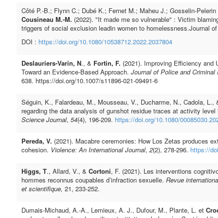
Côté P.-B.; Flynn C.; Dubé K.; Fernet M.; Maheu J.; Gosselin-Pelerin A
Cousineau M.-M.
(2022). "It made me so vulnerable" : Victim blaming
triggers of social exclusion leadin women to homelessness.Journal of
DOI :
https://doi.org/10.1080/10538712.2022.2037804
Deslauriers-Varin, N
., &
Fortin, F.
(2021). Improving Efficiency and U
Toward an Evidence-Based Approach.
Journal of Police and Crimina
638.
https://doi.org/10.1007/s11896-021-09491-6
Séguin, K., Falardeau, M., Mousseau, V., Ducharme, N., Cadola, L.,
regarding the data analysis of gunshot residue traces at activity leve
Science Journal
,
54
(4), 196-209.
https://doi.org/10.1080/00085030.2
Pereda, V.
(2021). Macabre ceremonies: How Los Zetas produces ext
cohesion.
Violence: An International Journal
,
2
(2), 278-296.
https://d
Higgs, T
., Allard, V., &
Cortoni
, F. (2021). Les interventions cognit
hommes reconnus coupables d’infraction sexuelle.
Revue internationa
et scientifique,
21, 233-252.
Dumais-Michaud, A.-A., Lemieux, A. J., Dufour, M., Plante, L. et
Croc