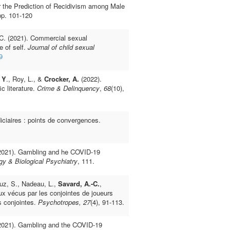
or the Prediction of Recidivism among Male
 pp. 101-120
, C. (2021). Commercial sexual
e of self.
Journal of child sexual
9
 Y
., Roy, L., &
Crocker, A.
(2022).
c literature.
Crime & Delinquency
,
68
(10),
diciaires : points de convergences.
(2021). Gambling and he COVID-19
y & Biological Psychiatry
, 111.
ouz, S., Nadeau, L.,
Savard, A.-C.
,
ux vécus par les conjointes de joueurs
s conjointes.
Psychotropes, 27
(4), 91-113.
(2021). Gambling and the COVID-19