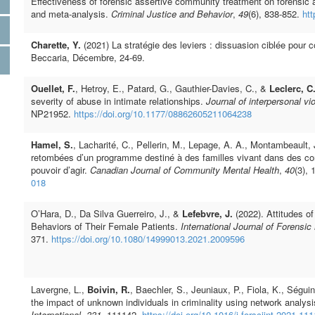
Effectiveness of forensic assertive community treatment on forensic
and meta-analysis.
Criminal Justice and Behavior
,
49
(6), 838-852.
ht
Charette, Y.
(2021) La stratégie des leviers : dissuasion ciblée pour c
Beccaria, Décembre, 24-69.
Ouellet, F.
, Hetroy, E., Patard, G., Gauthier-Davies, C., &
Leclerc, C
severity of abuse in intimate relationships.
Journal of interpersonal vi
NP21952.
https://doi.org/10.1177/08862605211064238
Hamel, S.
, Lacharité, C., Pellerin, M., Lepage, A. A., Montambeault, 
retombées d’un programme destiné à des familles vivant dans des condit
pouvoir d’agir.
Canadian Journal of Community Mental Health
,
40
(3), 
018
O’Hara, D., Da Silva Guerreiro, J., &
Lefebvre, J.
(2022). Attitudes of
Behaviors of Their Female Patients.
International Journal of Forensic
371.
https://doi.org/10.1080/14999013.2021.2009596
Lavergne, L.,
Boivin, R.
, Baechler, S., Jeuniaux, P., Fiola, K., Séguin
the impact of unknown individuals in criminality using network anal
International
,
331
, 111142.
https://doi.org/10.1016/j.forsciint.2021.11