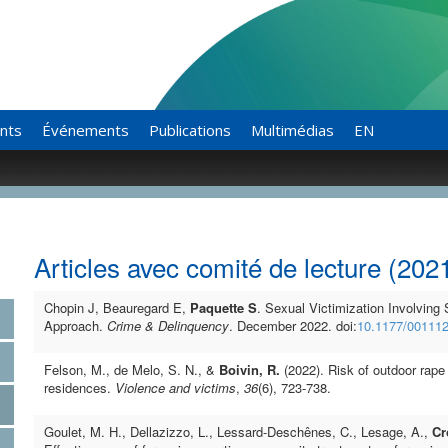
ants
Événements
Publications
Multimédias
EN
Articles avec comité de lecture (202
Chopin J, Beauregard E,
Paquette S
. Sexual Victimization Involving
Approach.
Crime & Delinquency
. December 2022. doi:
10.1177/00111
Felson, M., de Melo, S. N., &
Boivin, R.
(2022). Risk of outdoor rape
residences.
Violence and victims
,
36
(6), 723-738.
Goulet, M. H., Dellazizzo, L., Lessard-Deschênes, C., Lesage, A.,
Cr