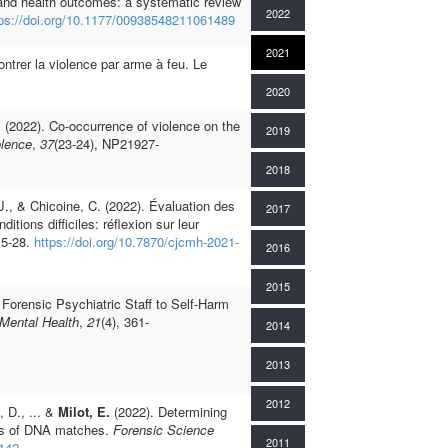
 and health outcomes: a systematic review
2022
tps://doi.org/10.1177/00938548211061489
2021
ontrer la violence par arme à feu. Le
2020
.
(2022). Co-occurrence of violence on the
2019
olence
,
37
(23-24), NP21927-
2018
J., & Chicoine, C. (2022). Évaluation des
2017
ions difficiles: réflexion sur leur
15-28.
https://doi.org/10.7870/cjcmh-2021-
2016
2015
 Forensic Psychiatric Staff to Self-Harm
 Mental Health
,
21
(4), 361-
2014
2013
2012
, D., ... &
Milot, E.
(2022). Determining
ysis of DNA matches.
Forensic Science
2011
1142