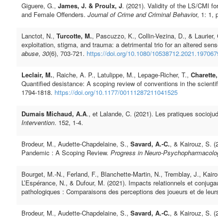
Giguere, G.,
James, J. & Proulx, J
. (2021). Validity of the LS/CMI f
and Female Offenders.
Journal of Crime and Criminal Behavi
or, 1: 1,
Lanctot, N.,
Turcotte, M.
, Pascuzzo, K., Collin-Vezina, D., & Laurier
exploitation, stigma, and trauma: a detrimental trio for an altered sens
abuse
,
30
(6), 703-721.
https://doi.org/10.1080/10538712.2021.197067
Leclair, M.
, Raiche, A. P., Latulippe, M., Lepage-Richer, T.,
Charette,
Quantified desistance: A scoping review of conventions in the scientifi
1794-1818.
https://doi.org/10.1177/00111287211041525
Dumais Michaud, A.A
., et Lalande, C. (2021). Les pratiques socioju
Intervention
. 152, 1-4.
Brodeur, M., Audette-Chapdelaine, S.,
Savard, A.-C.
, & Kairouz, S. 
Pandemic : A Scoping Review.
Progress in Neuro-Psychopharmacolog
Bourget, M.-N., Ferland, F., Blanchette-Martin, N., Tremblay, J., Kair
L’Espérance, N., & Dufour, M. (2021). Impacts relationnels et conjuga
pathologiques : Comparaisons des perceptions des joueurs et de leur
Brodeur, M., Audette-Chapdelaine, S.,
Savard, A.-C.
, & Kairouz, S. 