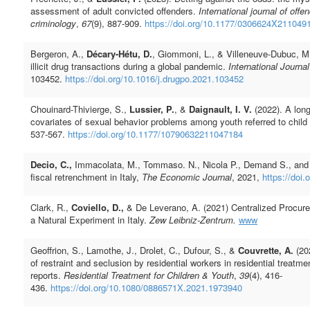
assessment of adult convicted offenders.
International journal of off
criminology
,
67
(9), 887-909.
https://doi.org/10.1177/0306624X211049
Bergeron, A.,
Décary-Hétu, D.
, Giommoni, L., & Villeneuve-Dubuc, M.
illicit drug transactions during a global pandemic.
International Journa
103452.
https://doi.org/10.1016/j.drugpo.2021.103452
Chouinard-Thivierge, S.,
Lussier, P.
, &
Daignault, I. V.
(2022). A long
covariates of sexual behavior problems among youth referred to child
537-567.
https://doi.org/10.1177/10790632211047184
Decio, C.,
Immacolata, M., Tommaso. N., Nicola P., Demand S., and 
fiscal retrenchment in Italy,
The Economic Journal
, 2021,
https://doi
Clark, R.,
Coviello, D.,
& De Leverano, A. (2021) Centralized Procur
a Natural Experiment in Italy.
Zew Leibniz-Zentrum.
www
Geoffrion, S., Lamothe, J., Drolet, C., Dufour, S., &
Couvrette, A.
(202
of restraint and seclusion by residential workers in residential treatmen
reports.
Residential Treatment for Children & Youth
,
39
(4), 416-
436.
https://doi.org/10.1080/0886571X.2021.1973940