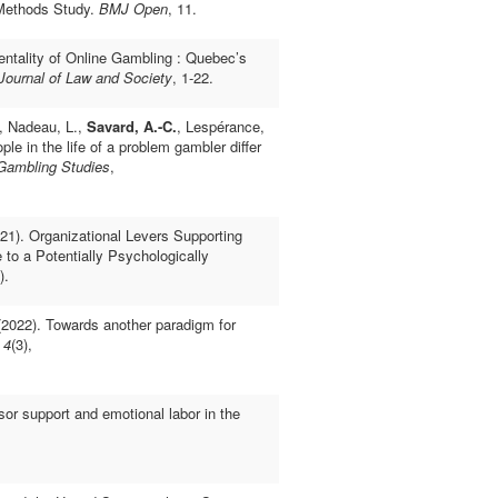
 Methods Study.
BMJ Open
, 11.
ntality of Online Gambling : Quebec’s
Journal of Law and Society
, 1-22.
., Nadeau, L.,
Savard, A.-C.
, Lespérance,
e in the life of a problem gambler differ
 Gambling Studies
,
021). Organizational Levers Supporting
 to a Potentially Psychologically
).
(2022). Towards another paradigm for
,
4
(3),
sor support and emotional labor in the