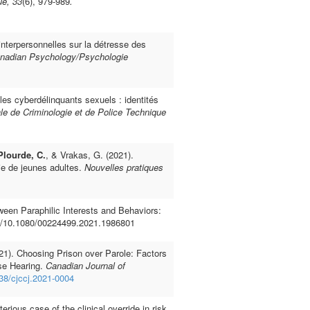
ue, 33
(6), 979-989
.
nterpersonnelles sur la détresse des
nadian Psychology/Psychologie
les cyberdélinquants sexuels : identités
le de Criminologie et de Police Technique
Plourde, C.
, & Vrakas, G. (2021).
vie de jeunes adultes.
Nouvelles pratiques
een Paraphilic Interests and Behaviors:
rg/10.1080/00224499.2021.1986801
021). Choosing Prison over Parole: Factors
ase Hearing.
Canadian Journal of
138/cjccj.2021-0004
rious case of the clinical override in risk