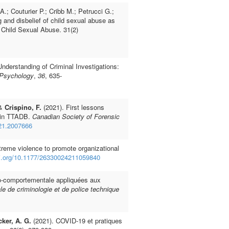
.; Couturier P.; Cribb M.; Petrucci G.;
 and disbelief of child sexual abuse as
 Child Sexual Abuse. 31(2)
nderstanding of Criminal Investigations:
l Psychology
,
36
, 635-
 &
Crispino, F.
(2021). First lessons
l in TTADB.
Canadian Society of Forensic
021.2007666
reme violence to promote organizational
oi.org/10.1177/26330024211059840
ivo-comportementale appliquées aux
le de criminologie et de police technique
ker, A. G.
(2021). COVID-19 et pratiques