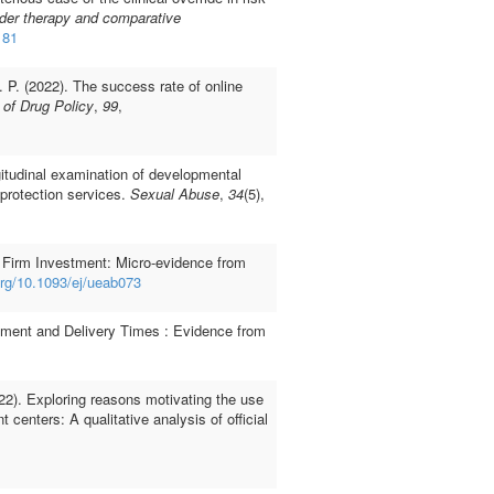
ender therapy and comparative
181
 P. (2022). The success rate of online
l of Drug Policy
,
99
,
itudinal examination of developmental
 protection services.
Sexual Abuse
,
34
(5),
Firm Investment: Micro-evidence from
.org/10.1093/ej/ueab073
ement and Delivery Times : Evidence from
2). Exploring reasons motivating the use
t centers: A qualitative analysis of official