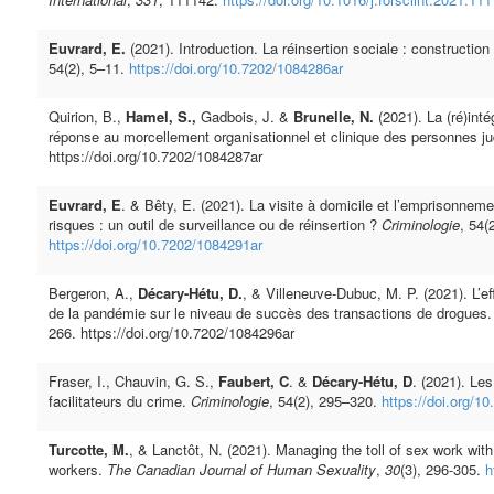
Euvrard, E.
(2021). Introduction. La réinsertion sociale : constructio
54(2), 5–11.
https://doi.org/10.7202/1084286ar
Quirion, B.,
Hamel, S.,
Gadbois, J. &
Brunelle, N.
(2021). La (ré)in
réponse au morcellement organisationnel et clinique des personnes ju
https://doi.org/10.7202/1084287ar
Euvrard, E
. & Bêty, E. (2021). La visite à domicile et l’emprisonneme
risques : un outil de surveillance ou de réinsertion ?
Criminologie
, 54(
https://doi.org/10.7202/1084291ar
Bergeron, A.,
Décary-Hétu, D.
, & Villeneuve-Dubuc, M. P. (2021). L’e
de la pandémie sur le niveau de succès des transactions de drogues
266. https://doi.org/10.7202/1084296ar
Fraser, I., Chauvin, G. S.,
Faubert, C
. &
Décary-Hétu, D
. (2021). Les
facilitateurs du crime.
Criminologie
, 54(2), 295–320.
https://doi.org/1
Turcotte, M.
, & Lanctôt, N. (2021). Managing the toll of sex work wi
workers.
The Canadian Journal of Human Sexuality
,
30
(3), 296-305.
h