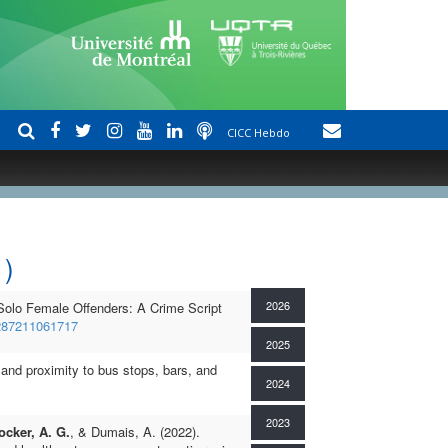
CICC Hebdo
1)
2026
 Solo Female Offenders: A Crime Script
287211061717
2025
 and proximity to bus stops, bars, and
2024
2023
ocker, A. G.
, & Dumais, A. (2022).