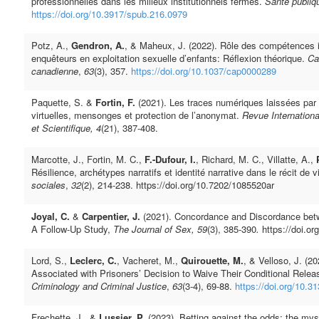
professionnelles dans les milieux institutionnels fermés.
Santé publiq
https://doi.org/10.3917/spub.216.0979
Potz, A.,
Gendron, A.
, & Maheux, J. (2022). Rôle des compétences i
enquêteurs en exploitation sexuelle d’enfants: Réflexion théorique.
Ca
canadienne
,
63
(3), 357.
https://doi.org/10.1037/cap0000289
Paquette, S. &
Fortin, F.
(2021). Les traces numériques laissées par 
virtuelles, mensonges et protection de l’anonymat.
Revue Internationa
et Scientifique, 4
(21), 387-408.
Marcotte, J., Fortin, M. C.,
F.-Dufour, I.
, Richard, M. C., Villatte, A.,
Résilience, archétypes narratifs et identité narrative dans le récit de 
sociales
,
32
(2), 214-238. https://doi.org/10.7202/1085520ar
Joyal, C.
&
Carpentier, J.
(2021). Concordance and Discordance betw
A Follow-Up Study,
The Journal of Sex,
59
(3), 385-390
.
https://doi.o
Lord, S.,
Leclerc, C.
, Vacheret, M.,
Quirouette, M.
, & Velloso, J. (2
Associated with Prisoners’ Decision to Waive Their Conditional Rele
Criminology and Criminal Justice
,
63
(3-4), 69-88.
https://doi.org/10.3
Frechette, J., &
Lussier, P.
(2023). Betting against the odds: the myste