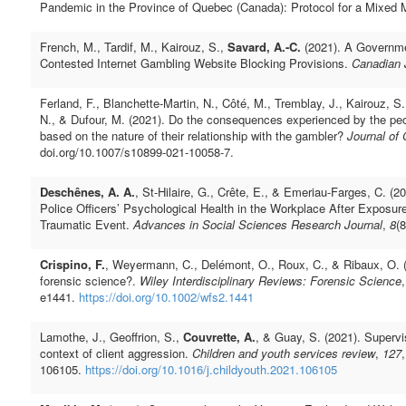
Pandemic in the Province of Quebec (Canada): Protocol for a Mixed
French, M., Tardif, M., Kairouz, S.,
Savard, A.-C.
(2021). A Governme
Contested Internet Gambling Website Blocking Provisions.
Canadian 
Ferland, F., Blanchette-Martin, N., Côté, M., Tremblay, J., Kairouz, S
N., & Dufour, M. (2021). Do the consequences experienced by the peopl
based on the nature of their relationship with the gambler?
Journal of
doi.org/10.1007/s10899-021-10058-7.
Deschênes, A. A.
, St-Hilaire, G., Crête, E., & Emeriau-Farges, C. (2
Police Officers’ Psychological Health in the Workplace After Exposure
Traumatic Event.
Advances in Social Sciences Research Journal
,
8
(8
Crispino, F.
, Weyermann, C., Delémont, O., Roux, C., & Ribaux, O. 
forensic science?.
Wiley Interdisciplinary Reviews: Forensic Science
e1441.
https://doi.org/10.1002/wfs2.1441
Lamothe, J., Geoffrion, S.,
Couvrette, A.
, & Guay, S. (2021). Supervi
context of client aggression.
Children and youth services review
,
127
,
106105.
https://doi.org/10.1016/j.childyouth.2021.106105