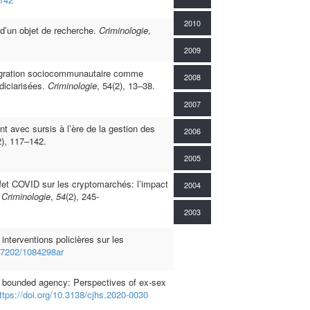
2010
n d’un objet de recherche.
Criminologie
,
2009
tégration sociocommunautaire comme
2008
diciarisées.
Criminologie
, 54(2), 13–38.
2007
nt avec sursis à l’ère de la gestion des
2006
2), 117–142.
2005
ffet COVID sur les cryptomarchés: l’impact
2004
.
Criminologie
,
54
(2), 245-
2003
 interventions policières sur les
0.7202/1084298ar
th bounded agency: Perspectives of ex-sex
ttps://doi.org/10.3138/cjhs.2020-0030