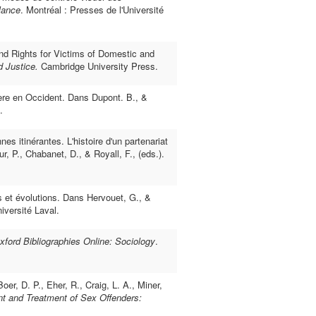
lance
. Montréal : Presses de l'Université
nd Rights for Victims of Domestic and
d Justice.
Cambridge University Press.
cière en Occident. Dans Dupont. B., &
.
es itinérantes. L'histoire d'un partenariat
, P., Chabanet, D., & Royall, F., (eds.).
 et évolutions. Dans Hervouet, G., &
iversité Laval.
xford Bibliographies Online: Sociology
.
r, D. P., Eher, R., Craig, L. A., Miner,
nt and Treatment of Sex Offenders: