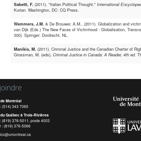
Sabetti, F.
(2011). "Italian Political Thought."
International Encycloped
Kurian. Washington, DC: CQ Press.
Wemmers, J.M.
& De Brouwer, A.M., (2011). Globalization and victi
van Dijk (Eds.) The New Faces of Victimhood : Globalisation, Transna
300). Springer: Dordrecht, NL.
Manikis, M.
(2011). Criminal Justice and the Canadian Charter of Ri
Grossman, M. (eds),
Criminal Justice in Canada: A Reader, 4th ed.
T
joindre
 de Montréal
: (514) 343 7065
 du Québec à Trois-Rivières
: (819) 376-5011, poste 4003
r : (819) 376-5066
cicc@umontreal.ca