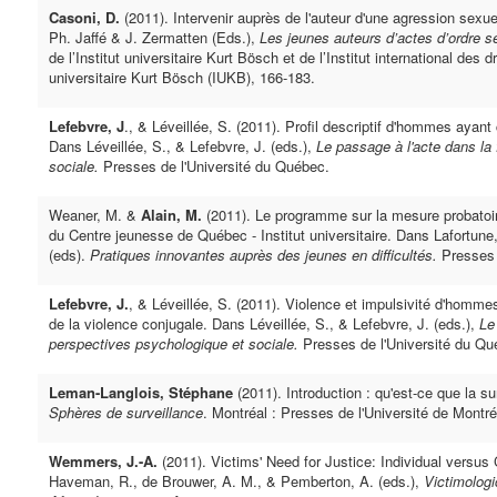
Casoni, D.
(2011). Intervenir auprès de l'auteur d'une agression sexu
Ph. Jaffé & J. Zermatten (Eds.),
Les jeunes auteurs d’actes d’ordre s
de l’Institut universitaire Kurt Bösch et de l’Institut international des d
universitaire Kurt Bösch (IUKB), 166-183.
Lefebvre, J
., & Léveillée, S. (2011). Profil descriptif d'hommes ay
Dans Léveillée, S., & Lefebvre, J. (eds.),
Le passage à l'acte dans la 
sociale.
Presses de l'Université du Québec.
Weaner, M. &
Alain, M.
(2011). Le programme sur la mesure probatoi
du Centre jeunesse de Québec - Institut universitaire. Dans Lafortun
(eds).
Pratiques innovantes auprès des jeunes en difficultés.
Presses 
Lefebvre, J.
, & Léveillée, S. (2011). Violence et impulsivité d'hom
de la violence conjugale. Dans Léveillée, S., & Lefebvre, J. (eds.),
Le
perspectives psychologique et sociale.
Presses de l'Université du Qu
Leman-Langlois, Stéphane
(2011). Introduction : qu'est-ce que la s
Sphères de surveillance
. Montréal : Presses de l'Université de Montré
Wemmers, J.-A.
(2011). Victims' Need for Justice: Individual versus 
Haveman, R., de Brouwer, A. M., & Pemberton, A. (eds.),
Victimologi