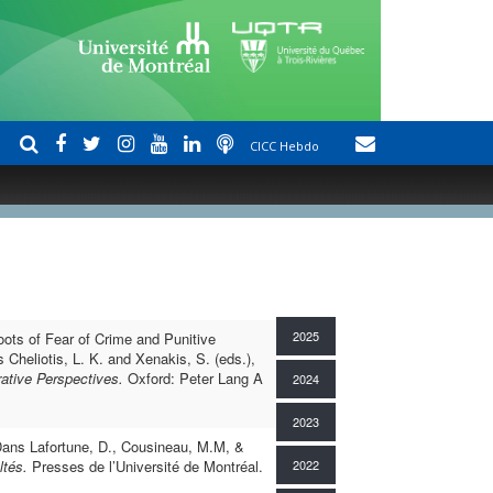
CICC Hebdo
2025
oots of Fear of Crime and Punitive
heliotis, L. K. and Xenakis, S. (eds.),
ative Perspectives.
Oxford: Peter Lang A
2024
2023
Dans Lafortune, D., Cousineau, M.M, &
ltés.
Presses de l’Université de Montréal.
2022