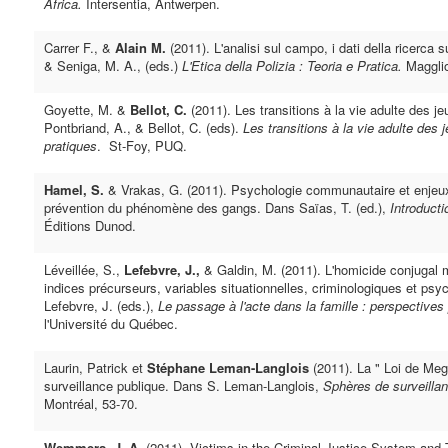
Africa.
Intersentia, Antwerpen.
Carrer F., &
Alain M.
(2011). L'analisi sul campo, i dati della ricerca s
& Seniga, M. A., (eds.)
L'Etica della Polizia : Teoria e Pratica.
Magglio
Goyette, M. &
Bellot, C.
(2011). Les transitions à la vie adulte des je
Pontbriand, A., & Bellot, C. (eds).
Les transitions à la vie adulte des j
pratiques
. St-Foy, PUQ.
Hamel, S.
& Vrakas, G. (2011). Psychologie communautaire et enjeux
prévention du phénomène des gangs. Dans Saïas, T. (ed.),
Introduct
Éditions Dunod.
Léveillée, S.,
Lefebvre, J.,
& Galdin, M. (2011). L'homicide conjugal m
indices précurseurs, variables situationnelles, criminologiques et psy
Lefebvre, J. (eds.),
Le passage à l'acte dans la famille : perspective
l'Université du Québec.
Laurin, Patrick et
Stéphane Leman-Langlois
(2011). La " Loi de Meg
surveillance publique. Dans S. Leman-Langlois,
Sphères de surveilla
Montréal, 53-70.
Wemmers, J.-A.
(2011). Victims in the Criminal Justice System and