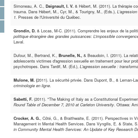
Simoneau, A. C.,
Daignault, I. V.
& Hébert, M. (2011). La thérapie co
trauma. Dans Hébert, M., Cyr, M., & Tourigny, M., (Eds.),
L'agression
1.
Presses de l'Université du Québec.
Grondin, D.
& Locas, M-C. (2011). Comprendre les enjeux de la polit
politique étrangère des grandes puissances: L’impossible convergence
Laval.
Dufour, M., Bertrand, K.,
Brunelle, N.,
& Beaudoin, I. (2011). La relat
adolescents victimes d'agression sexuelle en traitement pour leur 
psychotropes. Dans Tardif, M. (Ed.),
L'agression sexuelle : transform
Mulone, M. (
2011). La sécurité privée. Dans Dupont, B., & Leman-Lan
criminologie en ligne
.
Sabetti, F.
(2011). "The Making of Italy as a Constitutional Experimen
Round Table of December 7, 2010 at Carleton University
. Ottawa: Amb
Crocker, A. G.
, Côté, G., & Braithwaite, E. (2011). Perspectives in
Management in Mental Health Services. Dans Vyngilis, E. & State, S
in Community Mental Health Services: An Update of Key Research 