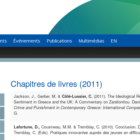
ants
Événements
Publications
Multimédias
EN
Chapitres de livres (2011)
Jackson, J., Gerber, M. &
Côté-Lussier, C.
(2011). The Ideological R
Sentiment in Greece and the UK: A Commentary on Zarafonitou. Dans C
Crime and Punishment in Contemporary Greece: International Compar
G.
Lafortune, D.,
Cousineau, M.M. & Tremblay, C. (2010). Conclusion. 
Tremblay, C. (Eds).
Pratiques innovantes auprès des jeunes en difficu