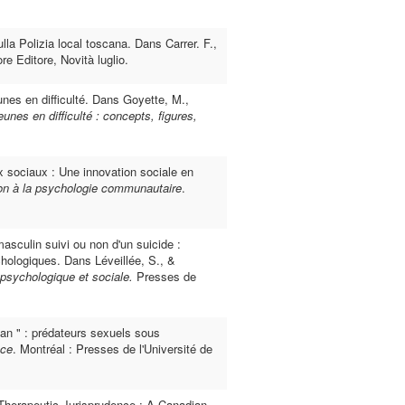
ulla Polizia local toscana. Dans Carrer. F.,
re Editore, Novità luglio.
unes en difficulté. Dans Goyette, M.,
eunes en difficulté : concepts, figures,
 sociaux : Une innovation sociale en
ion à la psychologie communautaire
.
asculin suivi ou non d'un suicide :
chologiques. Dans Léveillée, S., &
s psychologique et sociale.
Presses de
an " : prédateurs sexuels sous
nce
. Montréal : Presses de l'Université de
 Therapeutic Jurisprudence : A Canadian