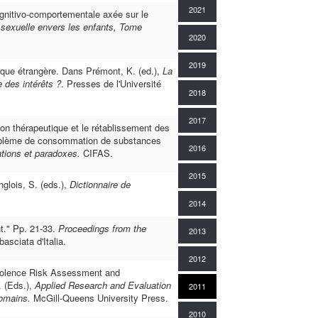
2021
gnitivo-comportementale axée sur le
 sexuelle envers les enfants, Tome
2020
2019
ique étrangère. Dans Prémont, K. (ed.),
La
 des intérêts ?
. Presses de l'Université
2018
2017
ion thérapeutique et le rétablissement des
problème de consommation de substances
2016
ations et paradoxes.
CIFAS.
2015
glois, S. (eds.),
Dictionnaire de
2014
t." Pp. 21-33.
Proceedings from the
2013
asciata d'Italia.
2012
 Violence Risk Assessment and
. (Eds.),
Applied Research and Evaluation
2011
Domains.
McGill-Queens University Press.
2010