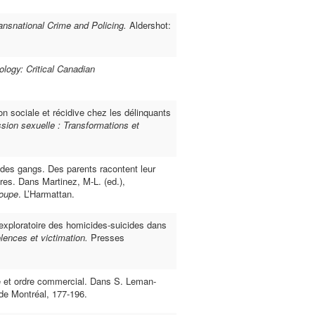
nsnational Crime and Policing.
Aldershot:
ology: Critical Canadian
on sociale et récidive chez les délinquants
ssion sexuelle : Transformations et
 des gangs. Des parents racontent leur
ires. Dans Martinez, M-L. (ed.),
roupe
. L’Harmattan.
 exploratoire des homicides-suicides dans
lences et victimation.
Presses
e et ordre commercial. Dans S. Leman-
 de Montréal, 177-196.