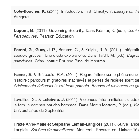
Côté-Boucher, K.
(2011). Introduction. In J. Sheptychi,
Essays on Tra
Ashgate.
Dupont, B
. (2011). Governing Security. Dans Kramar, K. (ed.),
Crimin
Perspectives.
Pearson Education.
Parent, G.
,
Guay, J.-P.,
Bernard, C., & Knight, R. A. (2011). Intégrati
sexuels graves : Une étude exploratoire. Dans Tardif, M. (ed.),
L'agre
paradoxes.
Cifas-Institut Philippe-Pinel de Montréal.
Hamel, S
. & Brisebois, R.A. (2011). Regard intime sur le phénomène
histoire : parcours migratoires inachevés et pertes de repères identita
Adolescents délinquants est leurs parents. Bandes et violences en g
Léveillée, S., &
Lefebvre, J.
(2011). Violences intrafamiliales : étude
la famille commis par des hommes. Dans Martin-Mattera, P. (ed.),
Vio
Universitaires du Septentrion.
Pratte Anne-Marie et
Stéphane Leman-Langlois
(2011). Surveillanc
Langlois,
Sphères de surveillance
. Montréal : Presses de l'Université