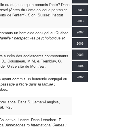
elle ou du jeune qui a commis l'acte? Dans
exuel
(Actes du 2ème colloque printanier
2009
roits de l’enfant). Sion, Suisse: Institut
2008
2007
ant commis un homicide conjugal au Québec.
famille : perspectives psychologique et
2006
2005
re auprès des adolescents contrevenants
e, D., Cousineau, M.M, & Tremblay, C.
de l'Université de Montréal.
2004
2002
mes ayant commis un homicide conjugal ou
 passage à l'acte dans la famille :
ébec.
urveillance. Dans S. Leman-Langlois,
al, 7-25.
Collective Justice. Dans Letschert, R.,
cal Approaches to International Crimes :