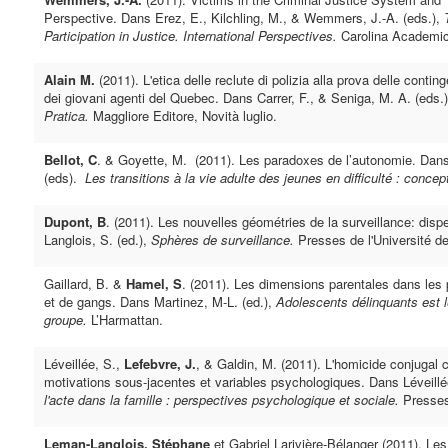
Perspective. Dans Erez, E., Kilchling, M., & Wemmers, J.-A. (eds.),
Participation in Justice. International Perspectives.
Carolina Academi
Alain M.
(2011). L'etica delle reclute di polizia alla prova delle conting
dei giovani agenti del Quebec. Dans Carrer, F., & Seniga, M. A. (eds.
Pratica.
Maggliore Editore, Novità luglio.
Bellot, C
. & Goyette, M. (2011). Les paradoxes de l’autonomie. Dans 
(eds).
Les transitions à la vie adulte des jeunes en difficulté : concept
Dupont, B
. (2011). Les nouvelles géométries de la surveillance: dis
Langlois, S. (ed.),
Sphères de surveillance.
Presses de l'Université d
Gaillard, B. &
Hamel, S
. (2011). Les dimensions parentales dans le
et de gangs. Dans Martinez, M-L. (ed.),
Adolescents délinquants est 
groupe.
L’Harmattan.
Léveillée, S.,
Lefebvre, J.
, & Galdin, M. (2011). L'homicide conjuga
motivations sous-jacentes et variables psychologiques. Dans Léveillée
l'acte dans la famille : perspectives psychologique et sociale.
Presses
Leman-Langlois, Stéphane
et Gabriel Larivière-Bélanger (2011). Le