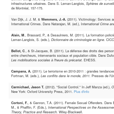
infrastructures urbaines. Dans S. Leman-Langlois,
Sphères de surveil
de Montréal, 157-175.
Van Dijk, J. J. M. &
Wemmers, J.-A.
(2011). Victimology: Services a
International Crimes. Dans Natarajan, M. (ed.), I
nternational Crime an
Alain, M
., Brassard, P., & Desaulniers, M. (2011). La formation poli
Leman-Langlois, S. (eds.),
Dictionnaire de criminologie en ligne.
CICC
Bellot, C
., & St-Jacques, B. (2011). La défense des droits des personn
entre chercheurs, intervenants sociaux et population cible. Dans Dufour
Les mobilisations sociales à l'heure du précariat.
EHESS.
Campana, A.
(2011). Le terrorisme en 2010-2011 : grandes tendances
Fortman, M. (eds.),
Les conflits dans le monde, 2011.
Presses de l'Un
Carmichael, Jason T.
(2012). "Social Control." In Jeff Manza (ed.),
O
New York: Oxford University Press, 2011.
Plus d'info
Cortoni, F.
, & Gannon, T.A. (2011). Female Sexual Offenders. Dans Boe
M., & Phafflin, F. (Eds.),
International Perspectives on the Assessme
Theory, Practice and Research.
Wiley-Blackwell.