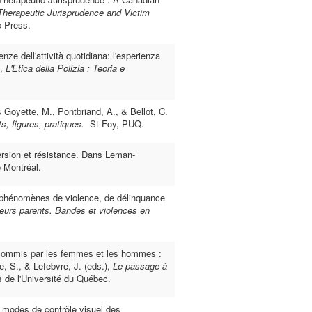
Therapeutic Jurisprudence and Victim
c Press.
enze dell'attività quotidiana: l'esperienza
),
L'Etica della Polizia : Teoria e
Goyette, M., Pontbriand, A., & Bellot, C.
s, figures, pratiques.
St-Foy, PUQ.
persion et résistance. Dans Leman-
e Montréal.
s phénomènes de violence, de délinquance
leurs parents. Bandes et violences en
l commis par les femmes et les hommes :
, S., & Lefebvre, J. (eds.),
Le passage à
 de l'Université du Québec.
s modes de contrôle visuel des