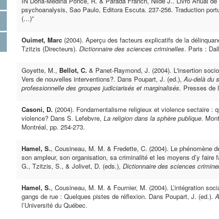
IN Doria-Medina Ponce, R. & Parada Franch, Nilde J.. Livro Anual de P
psychoanalysis, Sao Paulo, Editora Escuta. 237-256. Traduction portug
(…)”
Ouimet, Marc
(2004). Aperçu des facteurs explicatifs de la délinquan
Tzitzis (Directeurs).
Dictionnaire des sciences criminelles
. Paris : Da
Goyette, M.,
Bellot, C.
& Panet-Raymond, J. (2004). L'insertion sociop
Vers de nouvelles interventions?. Dans Poupart, J. (ed.),
Au-delà du s
professionnelle des groupes judiciarisés et marginalisés.
Presses de l
Casoni, D.
(2004). Fondamentalisme religieux et violence sectaire : 
violence? Dans S. Lefebvre,
La religion dans la sphère publique
. Mont
Montréal, pp. 254-273.
Hamel, S.
, Cousineau, M. M. & Fredette, C. (2004). Le phénomène d
son ampleur, son organisation, sa criminalité et les moyens d’y fair
G., Tzitzis, S., & Jolivet, D. (eds.),
Dictionnaire des sciences criminel
Hamel, S.
, Cousineau, M. M. & Fournier, M. (2004). L’intégration so
gangs de rue : Quelques pistes de réflexion. Dans Poupart, J. (ed.).
A
l’Université du Québec.