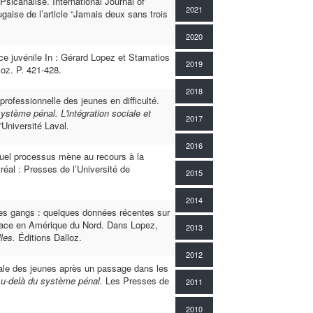
sicanalise. International Journal of
2021
aise de l’article “Jamais deux sans trois
2020
ce juvénile In : Gérard Lopez et Stamatios
2019
lloz. P. 421-428.
2018
rofessionnelle des jeunes en difficulté.
ystème pénal. L'intégration sociale et
2017
'Université Laval.
2016
quel processus mène au recours à la
réal : Presses de l’Université de
2015
2014
es gangs : quelques données récentes sur
e face en Amérique du Nord. Dans Lopez,
2013
les.
Éditions Dalloz.
2012
ciale des jeunes après un passage dans les
u-delà du système pénal.
Les Presses de
2011
2010