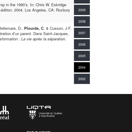
p in the 1990’s. In: Chris W. Eskridge
édition
, 2004. Los Angeles, CA: Roxbury
2009
2008
Bellemare, D.,
Plourde, C
. & Cusson, J-F.
2007
cération d’un parent. Dans Saint-Jacques,
sformation : La vie après la séparation
.
2006
2005
2004
2002