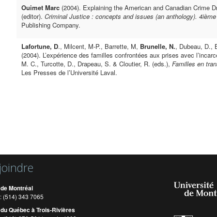
Ouimet Marc
(2004). Explaining the American and Canadian Crime Dro
(editor).
Criminal Justice : concepts and issues (an anthology). 4ième 
Publishing Company.
Lafortune, D
., Milcent, M-P., Barrette, M,
Brunelle, N.
, Dubeau, D., 
(2004). L’expérience des familles confrontées aux prises avec l’incar
M. C., Turcotte, D., Drapeau, S. & Cloutier, R. (eds.),
Familles en tran
Les Presses de l’Université Laval.
joindre
 de Montréal
: (514) 343 7065
 du Québec à Trois-Rivières