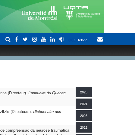
CICC Hebdo
2025
enne (Directeur).
L’annuaire du Québec
2024
itzis (Directeurs).
Dictionnaire des
2023
2022
de compreensao da neurose traumatica.