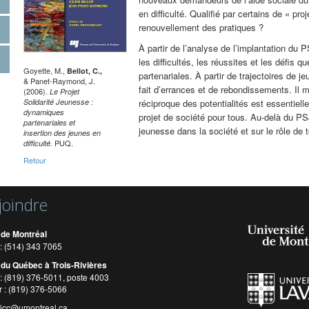
en difficulté. Qualifié par certains de « pro
renouvellement des pratiques ?
À partir de l’analyse de l’implantation du 
les difficultés, les réussites et les défis
Goyette, M.,
Bellot, C.,
partenariales. À partir de trajectoires de j
& Panet-Raymond, J.
fait d’errances et de rebondissements. Il
(2006).
Le Projet
Solidarité Jeunesse :
réciproque des potentialités est essentielle
dynamiques
projet de société pour tous. Au-delà du PSJ
partenariales et
jeunesse dans la société et sur le rôle de t
insertion des jeunes en
PUQ.
difficulté.
Retour
joindre
 de Montréal
: (514) 343 7065
 du Québec à Trois-Rivières
: (819) 376-5011, poste 4003
r : (819) 376-5066
cicc@umontreal.ca