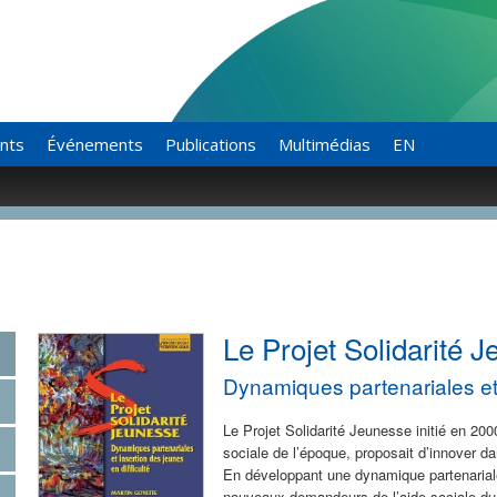
ants
Événements
Publications
Multimédias
EN
Le Projet Solidarité 
Dynamiques partenariales et 
Le Projet Solidarité Jeunesse initié en 2000
sociale de l’époque, proposait d’innover d
En développant une dynamique partenariale,
nouveaux demandeurs de l’aide sociale du 