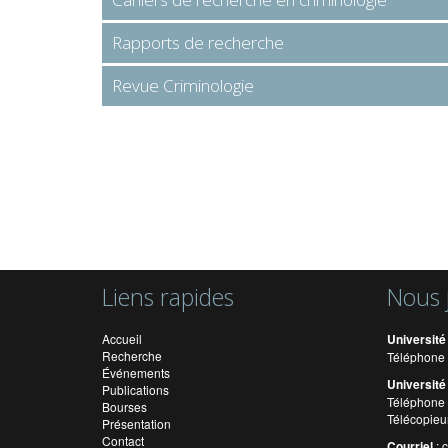
Rapports de recherche
Revue Criminologie
Liens rapides
Nous 
Accueil
Université
Recherche
Téléphone 
Événements
Université
Publications
Téléphone 
Bourses
Télécopieu
Présentation
Contact
Courriel
: