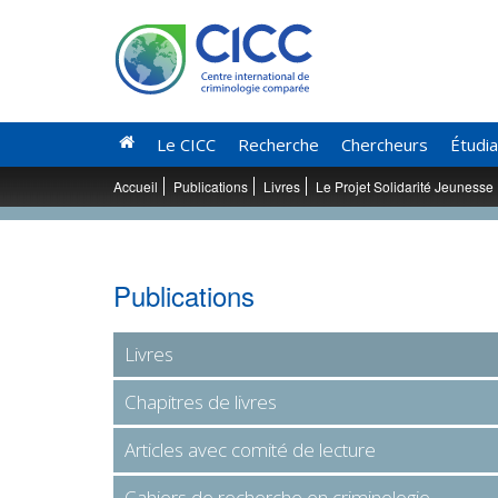
Le CICC
Recherche
Chercheurs
Étudi
Accueil
Publications
Livres
Le Projet Solidarité Jeunesse
Publications
Livres
Chapitres de livres
Articles avec comité de lecture
Cahiers de recherche en criminologie