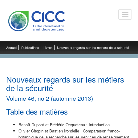
Toggle
naviga
Accueil
Publications
Livres
Nouveaux regards sur les métiers de la sécurité
Nouveaux regards sur les métiers
de la sécurité
Volume 46, no 2 (automne 2013)
Table des matières
Benoît Dupont et Frédéric Ocqueteau : Introduction
Olivier Chopin et Bastien Irondelle : Comparaison franco-
britannique de la recherche sur les services de renseignement