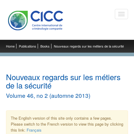
Toggle
naviga
Home
Publications
Books
Nouveaux regards sur les métiers de la sécurité
Nouveaux regards sur les métiers
de la sécurité
Volume 46, no 2 (automne 2013)
The English version of this site only contains a few pages.
Please switch to the French version to view this page by clicking
this link:
Français