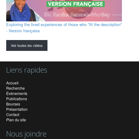
Exploring the lived experiences of those who "fit the description"
- Version française
Voir toutes les vidéos
Liens rapides
Accueil
Recherche
Événements
Publications
Bourses
Présentation
Contact
Plan du site
Nous joindre