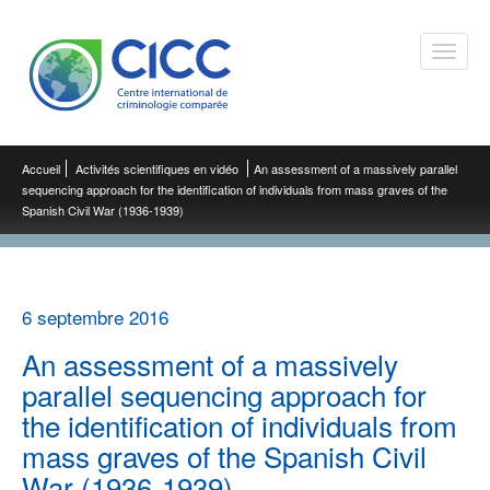
Toggle
naviga
Accueil
Activités scientifiques en vidéo
An assessment of a massively parallel
sequencing approach for the identification of individuals from mass graves of the
Spanish Civil War (1936-1939)
6 septembre 2016
An assessment of a massively
parallel sequencing approach for
the identification of individuals from
mass graves of the Spanish Civil
War (1936-1939)