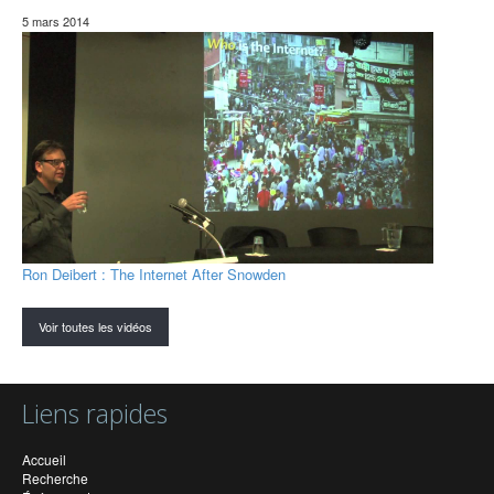
5 mars 2014
Ron Deibert : The Internet After Snowden
Voir toutes les vidéos
Liens rapides
Accueil
Recherche