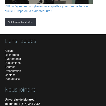
L'UE à l'épreuve du cyberespace: quelle cybercriminalité pour
quelle Europe de la cybersécurité?
Voir toutes les vidéos
Liens rapides
Accueil
Recherche
Événements
Publications
Bourses
Présentation
Contact
Plan du site
Nous joindre
Université de Montréal
Téléphone : (514) 343 7065