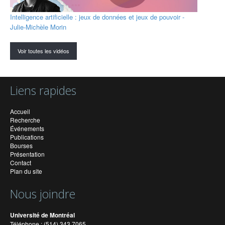
Intelligence artificielle : jeux de données et jeux de pouvoir -
Julie-Michèle Morin
Voir toutes les vidéos
Liens rapides
Accueil
Recherche
Événements
Publications
Bourses
Présentation
Contact
Plan du site
Nous joindre
Université de Montréal
Téléphone : (514) 343 7065