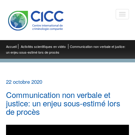
Toggle
naviga
Accueil
Activités scientifiques en vidéo
Communication non verbale et justice:
un enjeu sous-estimé lors de procès
22 octobre 2020
Communication non verbale et
justice: un enjeu sous-estimé lors
de procès