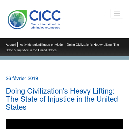
Toggle
naviga
Accueil
Activités scientifiques en vidéo
Doing Civilization’s Heavy Lifting: The
State of Injustice in the United States
26 février 2019
Doing Civilization’s Heavy Lifting:
The State of Injustice in the United
States