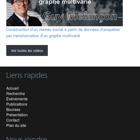
Construction d’un réseau social à partir de données d’enquêtes
par transformation d’un graphe multivarié
Voir toutes les vidéos
Liens rapides
Accueil
Recherche
Événements
Publications
Bourses
Présentation
Contact
Plan du site
Nous joindre