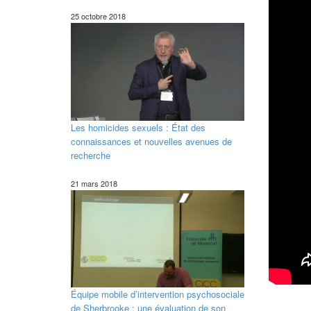
25 octobre 2018
Les homicides sexuels : État des
connaissances et nouvelles avenues de
recherche
21 mars 2018
Équipe mobile d’intervention psychosociale
de Sherbrooke : une évaluation de son