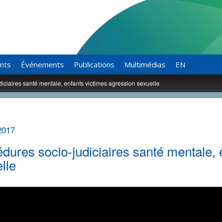
ants
Événements
Publications
Multimédias
EN
iciaires santé mentale, enfants victimes agression sexuelle
2017
dures socio-judiciaires santé mentale, 
lle