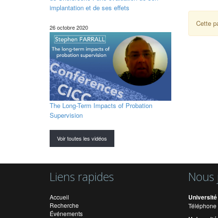
implantation et de ses effets
Cette p
26 octobre 2020
The Long-Term Impacts of Probation
Supervision
Voir toutes les vidéos
Liens rapides
Nous 
Accueil
Université
Recherche
Téléphone 
Événements