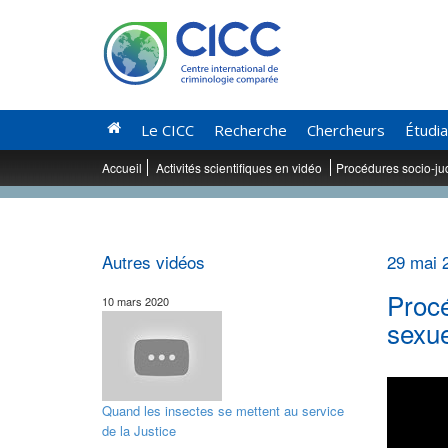
Le CICC
Recherche
Chercheurs
Étudi
Accueil
Activités scientifiques en vidéo
Procédures socio-jud
Autres vidéos
29 mai 
Procé
10 mars 2020
sexue
Quand les insectes se mettent au service
de la Justice