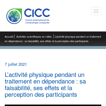
Toggle
naviga
Accueil
Activités scientifiques en vidéo
L’activité physique pendant un traitement
en dépendance : sa faisabilité, ses effets et la perception des participants
7 juillet 2021
L’activité physique pendant un
traitement en dépendance : sa
faisabilité, ses effets et la
perception des participants