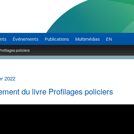
ants
Événements
Publications
Multimédias
EN
rofilages policiers
er 2022
ment du livre Profilages policiers