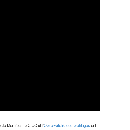
 de Montréal, le CICC et l'
Observatoire des profilages
ont