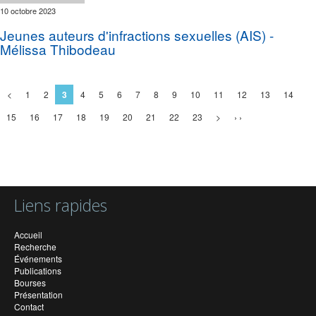
10 octobre 2023
Jeunes auteurs d'infractions sexuelles (AIS) -
Mélissa Thibodeau
<
1
2
3
4
5
6
7
8
9
10
11
12
13
14
15
16
17
18
19
20
21
22
23
>
› ›
Liens rapides
Accueil
Recherche
Événements
Publications
Bourses
Présentation
Contact