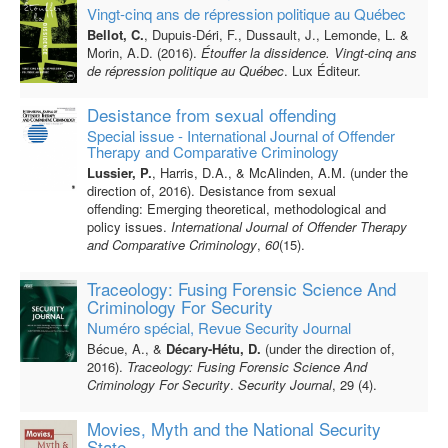
Vingt-cinq ans de répression politique au Québec
Bellot, C.
, Dupuis-Déri, F., Dussault, J., Lemonde, L. &
Morin, A.D. (2016).
Étouffer la dissidence. Vingt-cinq ans
de répression politique au Québec
. Lux Éditeur.
Desistance from sexual offending
Special issue - International Journal of Offender
Therapy and Comparative Criminology
Lussier, P.
, Harris, D.A., & McAlinden, A.M. (under the
direction of, 2016). Desistance from sexual
offending: Emerging theoretical, methodological and
policy issues.
International Journal of Offender Therapy
and Comparative Criminology
,
60
(15).
Traceology: Fusing Forensic Science And
Criminology For Security
Numéro spécial, Revue Security Journal
Bécue, A., &
Décary-Hétu, D.
(under the direction of,
2016).
Traceology: Fusing Forensic Science And
Criminology For Security
.
Security Journal
, 29 (4).
Movies, Myth and the National Security
State