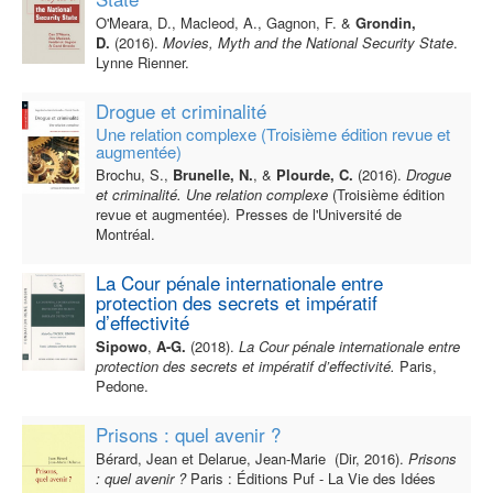
O'Meara, D., Macleod, A., Gagnon, F. &
Grondin,
D.
(2016).
Movies, Myth and the National Security State
.
Lynne Rienner.
Drogue et criminalité
Une relation complexe (Troisième édition revue et
augmentée)
Brochu, S.,
Brunelle, N.
, &
Plourde, C.
(2016).
Drogue
et criminalité. Une relation complexe
(Troisième édition
revue et augmentée)
.
Presses de l'Université de
Montréal.
La Cour pénale internationale entre
protection des secrets et impératif
d’effectivité
Sipowo
,
A-G.
(2018).
La Cour pénale internationale entre
protection des secrets et impératif d’effectivité.
Paris,
Pedone.
Prisons : quel avenir ?
Bérard, Jean et Delarue, Jean-Marie (Dir, 2016).
Prisons
: quel avenir ?
Paris : Éditions Puf - La Vie des Idées