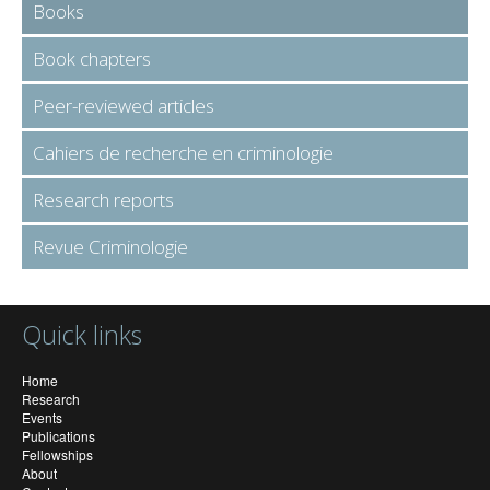
Books
Book chapters
Peer-reviewed articles
Cahiers de recherche en criminologie
Research reports
Revue Criminologie
Quick links
Home
Research
Events
Publications
Fellowships
About