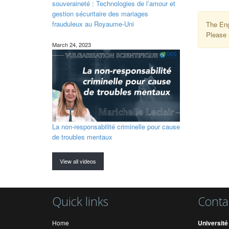
souveraineté : Technologies de l’amour et
gestion sécuritaire des mariages
frauduleux au Royaume-Uni
The Eng
Please 
March 24, 2023
La non-responsabilité criminelle pour cause
de troubles mentaux
View all videos
Quick links
Conta
Home
Université