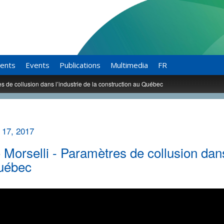
ents
Events
Publications
Multimedia
FR
es de collusion dans l’industrie de la construction au Québec
 17, 2017
 Morselli - Paramètres de collusion dans
uébec