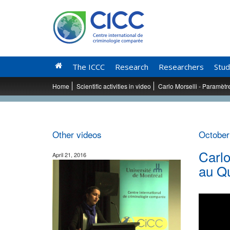
The ICCC
Research
Researchers
Stud
Home
Scientific activities in video
Carlo Morselli - Paramètr
Other videos
October
Carlo
April 21, 2016
au Q