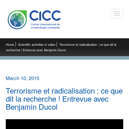
Toggle
naviga
Home
Scientific activities in video
Terrorisme et radicalisation : ce que dit la
recherche ! Entrevue avec Benjamin Ducol
March 10, 2015
Terrorisme et radicalisation : ce que
dit la recherche ! Entrevue avec
Benjamin Ducol