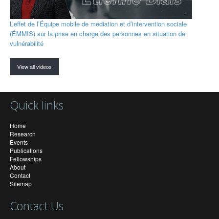
L’effet de l’Équipe mobile de médiation et d’intervention sociale
(ÉMMIS) sur la prise en charge des personnes en situation de
vulnérabilité
View all videos
Quick links
Home
Research
Events
Publications
Fellowships
About
Contact
Sitemap
Contact Us