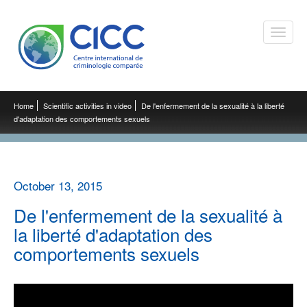
Toggle
naviga
Home
Scientific activities in video
De l'enfermement de la sexualité à la liberté
d'adaptation des comportements sexuels
October 13, 2015
De l'enfermement de la sexualité à
la liberté d'adaptation des
comportements sexuels