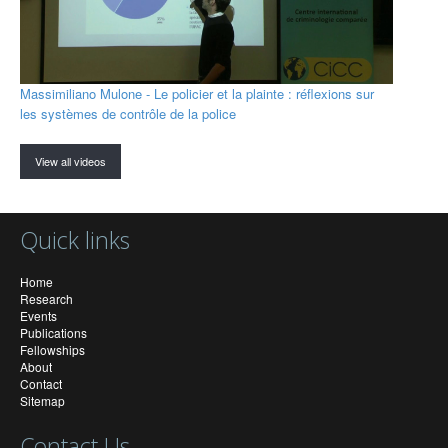
Massimiliano Mulone - Le policier et la plainte : réflexions sur
les systèmes de contrôle de la police
View all videos
Quick links
Home
Research
Events
Publications
Fellowships
About
Contact
Sitemap
Contact Us