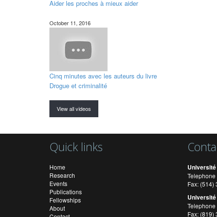
Aider les proches à mieux aider
October 11, 2016
Cinq minutes avec les auteurs du livre
Drogue et criminalité
View all videos
Quick links
Conta
Home
Université
Research
Telephone 
Events
Fax: (514
Publications
Université
Fellowships
Telephone 
About
Fax: (819)
Contact