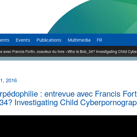
ents
Events
Publications
Multimedia
FR
ue avec Francis Fortin, coauteur du livre «Who Is Bob_34? Investigating Child Cy
1, 2016
pédophilie : entrevue avec Francis Fort
4? Investigating Child Cyberpornogra