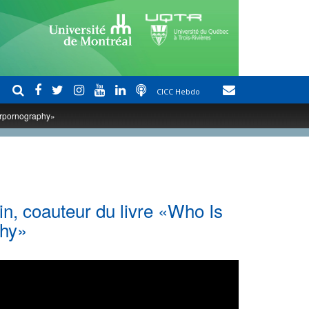
CICC Hebdo
berpornography»
in, coauteur du livre «Who Is
phy»