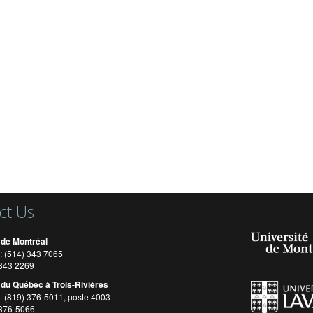
ct Us
 de Montréal
: (514) 343 7065
) 343 2269
 du Québec à Trois-Rivières
: (819) 376-5011, poste 4003
 376-5066