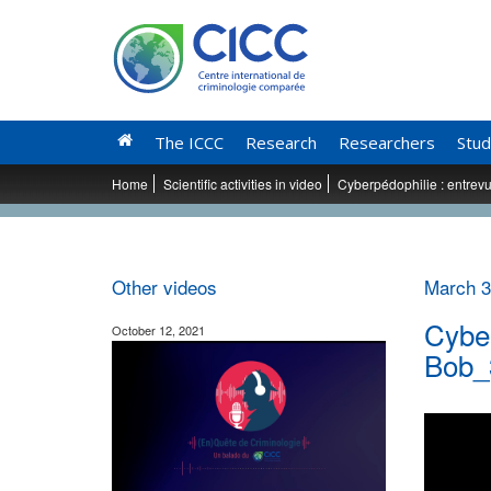
The ICCC
Research
Researchers
Stud
Home
Scientific activities in video
Cyberpédophilie : entrev
Other videos
March 3
Cyber
October 12, 2021
Bob_3