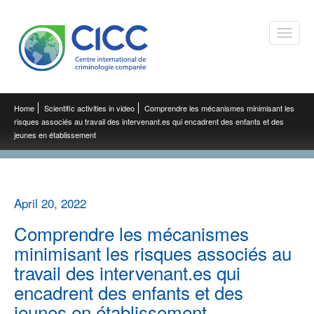
Toggle
naviga
Home
Scientific activities in video
Comprendre les mécanismes minimisant les
risques associés au travail des intervenant.es qui encadrent des enfants et des
jeunes en établissement
April 20, 2022
Comprendre les mécanismes
minimisant les risques associés au
travail des intervenant.es qui
encadrent des enfants et des
jeunes en établissement