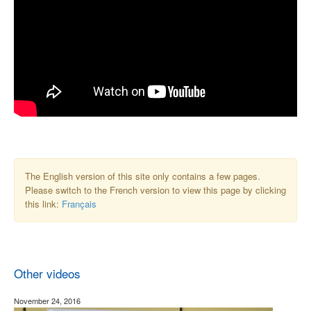
The English version of this site only contains a few pages.
Please switch to the French version to view this page by clicking
this link:
Français
Other videos
November 24, 2016