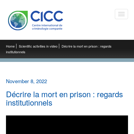
Toggle
naviga
Home
Scientific activities in video
Décrire la mort en prison : regards
institutionnels
November 8, 2022
Décrire la mort en prison : regards
institutionnels