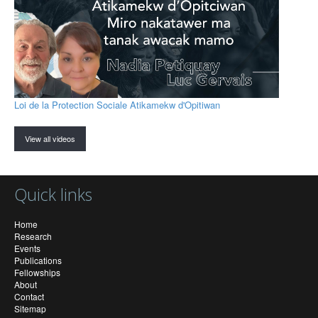
Loi de la Protection Sociale Atikamekw d'Opitiwan
View all videos
Quick links
Home
Research
Events
Publications
Fellowships
About
Contact
Sitemap