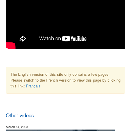
The English version of this site only contains a few pages.
Please switch to the French version to view this page by clicking
this link:
Français
Other videos
March 14, 2023