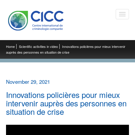
Toggle
naviga
Home
Scientific activities in video
Innovations policières pour mieux intervenir
auprès des personnes en situation de crise
November 29, 2021
Innovations policières pour mieux
intervenir auprès des personnes en
situation de crise