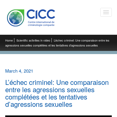
Toggle
naviga
Home
Scientific activities in video
L’échec criminel: Une comparaison entre les
agressions sexuelles complétées et les tentatives d’agressions sexuelles
March 4, 2021
L’échec criminel: Une comparaison
entre les agressions sexuelles
complétées et les tentatives
d’agressions sexuelles