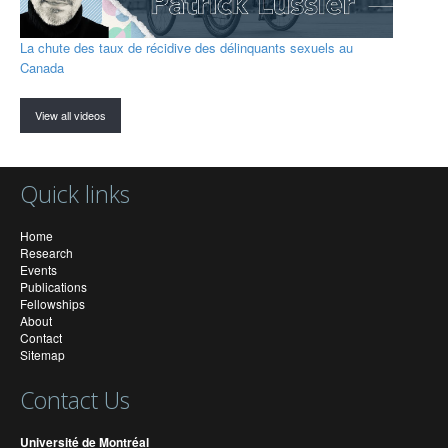
La chute des taux de récidive des délinquants sexuels au
Canada
View all videos
Quick links
Home
Research
Events
Publications
Fellowships
About
Contact
Sitemap
Contact Us
Université de Montréal