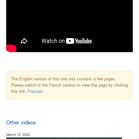
The English version of this site only contains a few pages.
Please switch to the French version to view this page by clicking
this link:
Français
Other videos
March 15, 2022