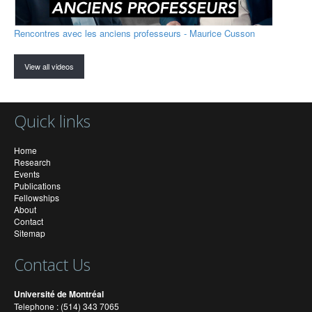
Rencontres avec les anciens professeurs - Maurice Cusson
View all videos
Quick links
Home
Research
Events
Publications
Fellowships
About
Contact
Sitemap
Contact Us
Université de Montréal
Telephone : (514) 343 7065