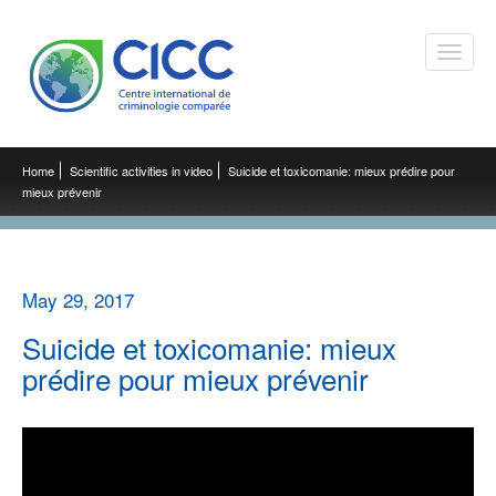
Toggle
naviga
Home
Scientific activities in video
Suicide et toxicomanie: mieux prédire pour
mieux prévenir
May 29, 2017
Suicide et toxicomanie: mieux
prédire pour mieux prévenir