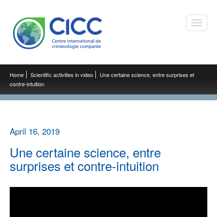
Toggle
naviga
Home
Scientific activities in video
Une certaine science, entre surprises et
contre-intuition
April 16, 2019
Une certaine science, entre
surprises et contre-intuition