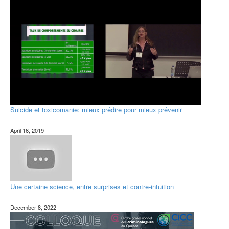
Suicide et toxicomanie: mieux prédire pour mieux prévenir
April 16, 2019
Une certaine science, entre surprises et contre-intuition
December 8, 2022