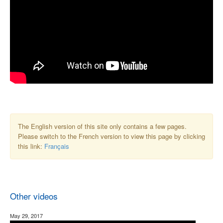
The English version of this site only contains a few pages.
Please switch to the French version to view this page by clicking
this link:
Français
Other videos
May 29, 2017